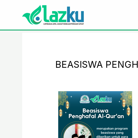
Lewati
Beranda
BEASISWA PENGHAFAL AL-QUR’AN
ke
konten
BEASISWA PENGH