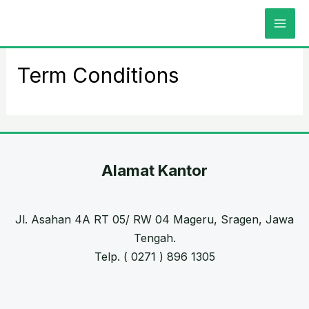
Lewati
MAI
Beranda
Term Conditions
ke
ME
konten
Term Conditions
Alamat Kantor
Jl. Asahan 4A RT 05/ RW 04 Mageru, Sragen, Jawa
Tengah.
Telp. ( 0271 ) 896 1305