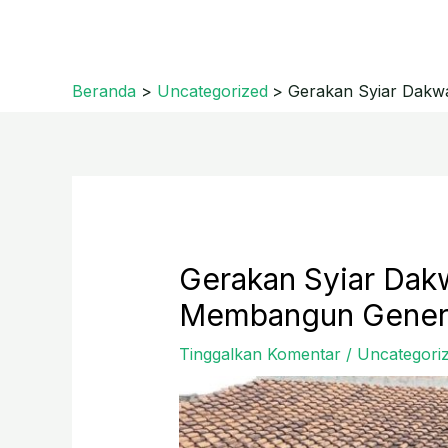
Lewati
ke
konten
Beranda
Uncategorized
Gerakan Syiar Dakw
Post
navigation
Gerakan Syiar Dak
Membangun Genera
Tinggalkan Komentar
/
Uncategori