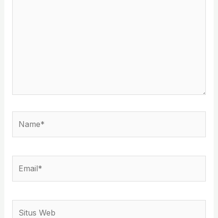
sini..
Name*
Email*
Situs