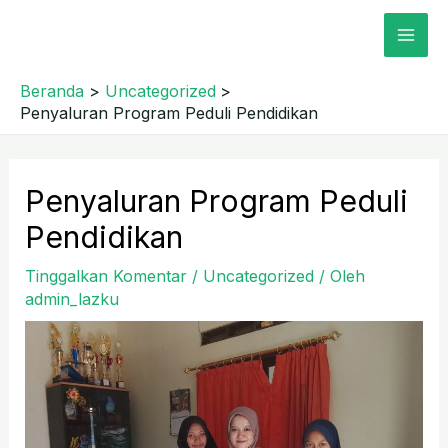
Lewati
MAI
ke
ME
konten
Beranda
Uncategorized
Penyaluran Program Peduli Pendidikan
Post
Penyaluran Program Peduli
navigation
Pendidikan
Tinggalkan Komentar
/
Uncategorized
/ Oleh
admin_lazku